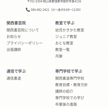
〒701-0304 岡山県都窪郡早島町早島4156
086-482-2421（火〜金の9:00〜12:00）
関西書芸院
教室で学ぶ
関西書芸院について
幼児かきかた教室
お知らせ
ジュニア教室
プライバシー
ポリシー
おとな教室
出張講師
教室一覧
月謝
通信で学ぶ
専門学校で学ぶ
通信書道
関西書道専門学校
教育目標・教育方針
講師の紹介
専門学校での学び
卒業後の進路