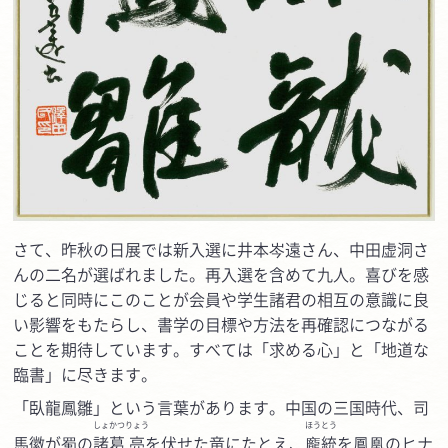
さて、昨秋の日展では新入選に
井本岑遠さん、中田虚洞さ
んの二名
が選ばれました。再入選を含めて九人。喜びを感
じると同時にこのことが会員や学生諸君の相互の意識に良
い影響をもたらし、書学の目標や方法を再確認につながる
ことを期待しています。すべては「求める心」と「地道な
臨書」に尽きます。
「臥龍鳳雛」という言葉があります。中国の三国時代、司
しょかつ
りょう
ほう
とう
馬徽が蜀の
諸葛
亮
を伏せた竜にたとえ、
龐
統
を鳳凰のヒナ